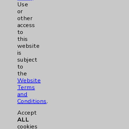
Use
or
Breast
1
other
access
Lung
1
to
this
Eisenhower Cardiology
2
website
is
Knee
1
subject
to
the
Shoulder
2
Website
Terms
Hip
1
and
Conditions
.
Pain
1
Accept
ALL
Hand & Wrist
1
cookies