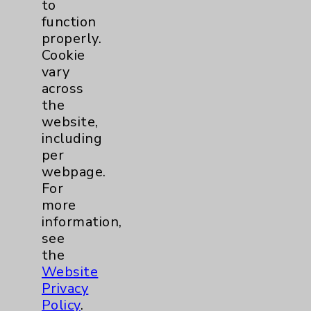
to
Infectious Disease
1
function
properly.
Maternity Services
3
Cookie
vary
Orthopedics
1
across
the
website,
Pulmonology
1
including
per
Rehabilitation Services
5
webpage.
For
Sleep
1
more
information,
Urgent Care
1
see
the
Urology
1
Website
Privacy
Policy
.
Wound Care
1