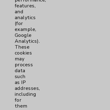
features,
Bariatric
2
and
analytics
Behavioral Health
1
(for
example,
Google
Cancer
3
Analytics).
These
Clinical Trials
1
cookies
may
Digestive Health (GI)
1
process
data
Emergency Department
1
such
as IP
addresses,
Cardiology
2
including
for
Sexual Health
2
them