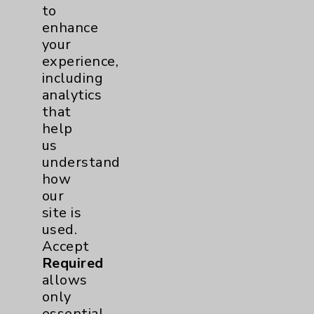
to
Sports Injury
1
enhance
your
EDCC
1
experience,
including
Pancreas
1
analytics
that
Prostate
1
help
us
understand
Diabetes Program
2
how
our
Heart Failure
1
site is
used.
Sports Medicine
1
Accept
Required
Neuroscience
1
allows
only
Rheumatology
1
essential