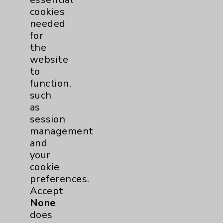
cookies
needed
Stroke
1
for
the
Addiction Medicine
1
website
to
Uncategorized
15
function,
such
as
session
management
and
your
Resources
cookie
preferences.
Accept
Affiliation Verification
None
Chargemaster
does