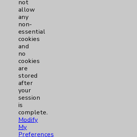
not
Community Health Needs Assessment &
allow
Benefits
any
Employee & Provider Access
non-
essential
Financial Assistance
cookies
Help Paying Your Bill
and
no
Notice of Privacy Practices
cookies
Physician Payments Sunshine Act
are
stored
Price Transparency
after
your
Key Contacts
session
is
Main Phone 760-340-3911
complete.
Modify
Patient Relations 760-674-3648
My
PatientRelations@EisenhowerHealth.org
Preferences